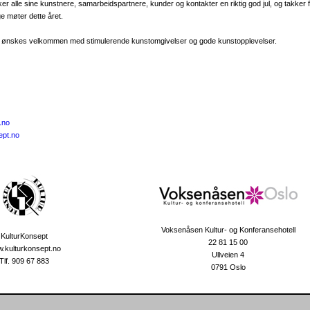
r alle sine kunstnere, samarbeidspartnere, kunder og kontakter en riktig god jul, og takker for
e møter dette året.
år ønskes velkommen med stimulerende kunstomgivelser og gode kunstopplevelser.
.no
ept.no
Voksenåsen Kultur- og Konferansehotell
KulturKonsept
22 81 15 00
.kulturkonsept.no
Ullveien 4
Tlf. 909 67 883
0791 Oslo