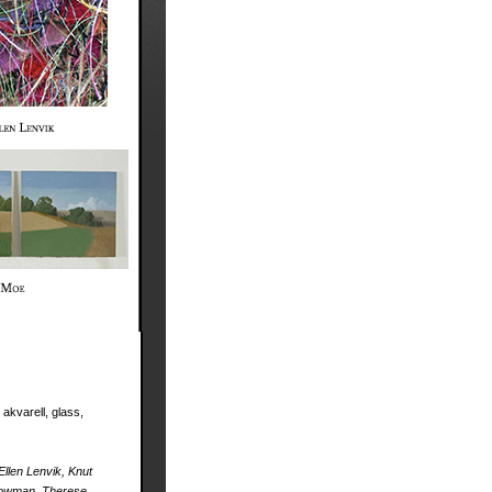
kvarell, glass,
llen Lenvik, Knut
 Bowman, Therese