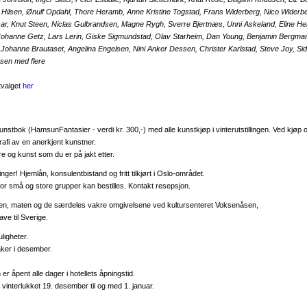
a Hilsen, Ønulf Opdahl, Thore Heramb, Anne Kristine Togstad, Frans Widerberg, Nico Widerbe
r, Knut Steen, Niclas Gulbrandsen, Magne Rygh, Sverre Bjertnæs, Unni Askeland, Eline H
Johanne Getz, Lars Lerin, Giske Sigmundstad, Olav Starheim, Dan Young, Benjamin Bergman
 Johanne Brautaset, Angelina Engelsen, Nini Anker Dessen, Christer Karlstad, Steve Joy, Si
nsen med flere
tvalget
her
 kunstbok (HamsunFantasier - verdi kr. 300,-) med alle kunstkjøp i vinterutstillingen. Ved kjøp o
grafi av en anerkjent kunstner.
e og kunst som du er på jakt etter.
er! Hjemlån, konsulentbistand og fritt tilkjørt i Oslo-området.
or små og store grupper kan bestilles. Kontakt resepsjon.
kten, maten og de særdeles vakre omgivelsene ved kultursenteret Voksenåsen,
ve til Sverige.
igheter.
ker i desember.
er åpent alle dager i hotellets åpningstid.
interlukket 19. desember til og med 1. januar.