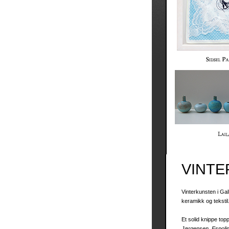
VINTE
Vinterkunsten i Ga
keramikk og tekstil
Et solid knippe top
Jørgensen, Espolin