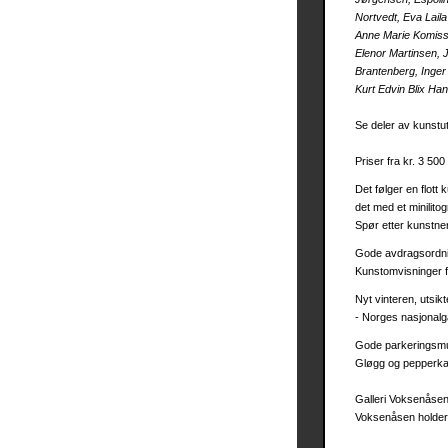
Nortvedt, Eva Lail
Anne Marie Komissa
Elenor Martinsen, 
Brantenberg, Inger
Kurt Edvin Blix Ha
Se deler av kunstu
Priser fra kr. 3 500
Det følger en flott
det med et minilito
Spør etter kunstner
Gode avdragsordning
Kunstomvisninger f
Nyt vinteren, utsi
- Norges nasjonalga
Gode parkeringsmul
Gløgg og pepperka
Galleri Voksenåsen 
Voksenåsen holder v