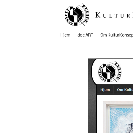
Hjem
doc.ART
Om KulturKonse