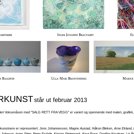
RKUNST
står ut februar 2013
lleri Voksenåsen med "SALG RETT FRA VEGG" er variert og spennende med maleri, grafikk, a
.
pkunstnere er representert:
Jens Johannessen, Magne Austad, Håkon Bleken, Arne Ekland, E
 Johnson, Inger Sitter, Peter Esdaile, Kjartan Slettemark, Knut Rose, Dagfinn Knudsen, Liz