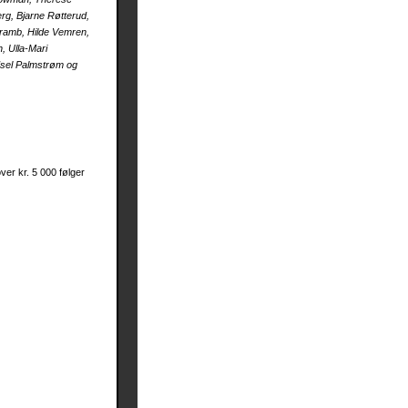
rg, Bjarne Røtterud,
eramb, Hilde Vemren,
, Ulla-Mari
dsel Palmstrøm og
ver kr. 5 000 følger