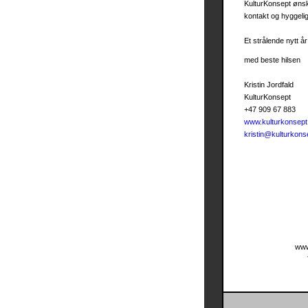
KulturKonsept ønske
kontakt og hyggelig
Et strålende nytt 
med beste hilsen
Kristin Jordfald
KulturKonsept
+47 909 67 883
www.kulturkonsept
kristin@kulturkons
www