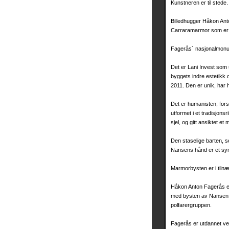
Kunstneren er til stede.
Billedhugger Håkon Ant
Carraramarmor som er på
Fagerås´ nasjonalmonu
Det er Lani Invest som
byggets indre estetikk 
2011. Den er unik, har h
Det er humanisten, fo
utformet i et tradisjon
sjel, og gitt ansiktet e
Den staselige barten, s
Nansens hånd er et symb
Marmorbysten er i tilnæ
Håkon Anton Fagerås er 
med bysten av Nansen ha
polfarergruppen.
Fagerås er utdannet ved