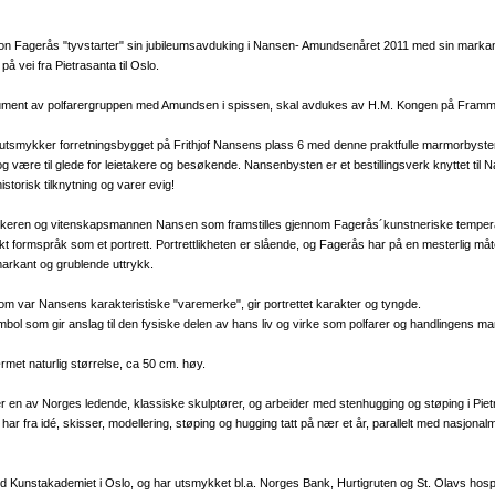
on Fagerås "tyvstarter" sin jubileumsavduking i Nansen- Amundsenåret 2011 med sin marka
 vei fra Pietrasanta til Oslo.
ment av polfarergruppen med Amundsen i spissen, skal avdukes av H.M. Kongen på Framm
 utsmykker forretningsbygget på Frithjof Nansens plass 6 med denne praktfulle marmorbysten
og være til glede for leietakere og besøkende. Nansenbysten er et bestillingsverk knyttet ti
istorisk tilknytning og varer evig!
rskeren og vitenskapsmannen Nansen som framstilles gjennom Fagerås´kunstneriske temper
srikt formspråk som et portrett. Portrettlikheten er slående, og Fagerås har på en mesterlig m
t markant og grublende uttrykk.
om var Nansens karakteristiske "varemerke", gir portrettet karakter og tyngde.
ol som gir anslag til den fysiske delen av hans liv og virke som polfarer og handlingens ma
rmet naturlig størrelse, ca 50 cm. høy.
en av Norges ledende, klassiske skulptører, og arbeider med stenhugging og støping i Pietras
r fra idé, skisser, modellering, støping og hugging tatt på nær et år, parallelt med nasjona
 Kunstakademiet i Oslo, og har utsmykket bl.a. Norges Bank, Hurtigruten og St. Olavs hospi