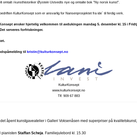
t omtalt i kunsthistoriker Øystein Ustvedts nye og omtalte bok "Ny norsk kunst".
edriften KulturKonsept som er ansvarlig for Nansenprosjektet fra ide´ til ferdig verk.
Konsept ønsker hjertelig velkommen til avdukingen mandag 5. desember kl. 15 i Fridt
Det serveres forfriskninger.
et.
åndspåmelding til
kristin@kulturkonsept.no
KulturKonsept
www.kulturkonsept.no
Tlf. 909 67 883
r det åpent kunstgaveatelier i Galleri Voksenåsen med superpriser på kvalitetskunst
d pianisten
Staffan Scheja
. Familiejulebord kl. 15.30