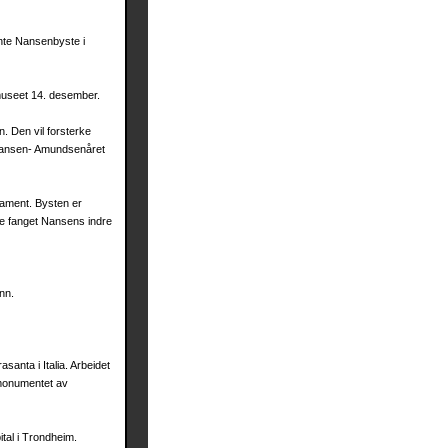
nte Nansenbyste i
useet 14. desember.
. Den vil forsterke
l Nansen- Amundsenåret
ament. Bysten er
åte fanget Nansens indre
nn.
anta i Italia. Arbeidet
lmonumentet av
tal i Trondheim.