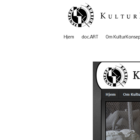
Hjem
doc.ART
Om KulturKonse