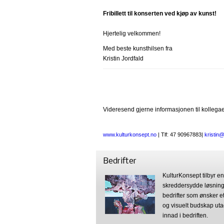
Fribillett til konserten ved kjøp av kunst!
Hjertelig velkommen!
Med beste kunsthilsen fra
Kristin Jordfald
Videresend gjerne informasjonen til kollega
www.kulturkonsept.no
| Tlf: 47 90967883|
kristin
Bedrifter
KulturKonsept tilbyr e
skreddersydde løsning
bedrifter som ønsker et
og visuelt budskap ut
innad i bedriften.