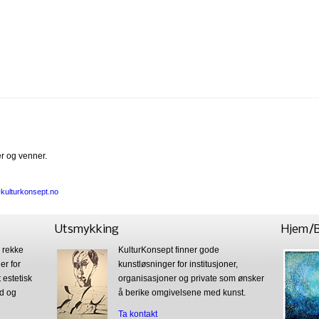
er og venner.
@kulturkonsept.no
Utsmykking
Hjem/B
n rekke
KulturKonsept finner gode
er for
kunstløsninger for institusjoner,
 estetisk
organisasjoner og private som ønsker
ad og
å berike omgivelsene med kunst.
Ta kontakt