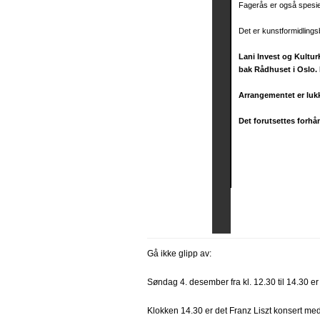
Fagerås er også spesiel
Det er kunstformidlingsb
Lani Invest og Kultur
bak Rådhuset i Oslo. 
Arrangementet er lukk
Det forutsettes forh
Gå ikke glipp av:
Søndag 4. desember fra kl. 12.30 til 14.30 e
Klokken 14.30 er det Franz Liszt konsert me