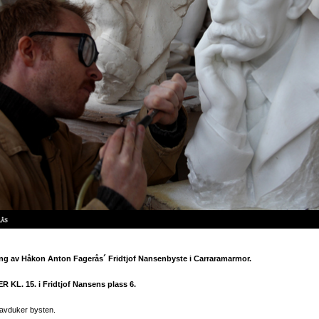
ng av Håkon Anton Fagerås´ Fridtjof Nansenbyste i Carraramarmor.
L. 15. i Fridtjof Nansens plass 6.
 avduker bysten.