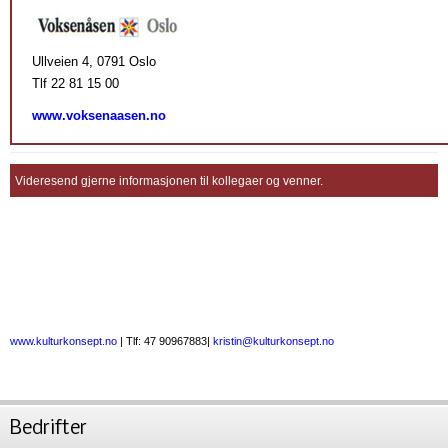
Ullveien 4, 0791 Oslo
Tlf 22 81 15 00
www.voksenaasen.no
Videresend gjerne informasjonen til kollegaer og venner.
www.kulturkonsept.no
| Tlf: 47 90967883|
kristin@kulturkonsept.no
Bedrifter