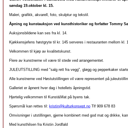
søndag 19.oktober kl. 15.
Maleri, grafikk, akvarell, foto, skulptur og tekstil.
Åpning og kunstauksjon ved kunsthistoriker og forfatter Tommy S
Auksjonsbildene kan ses fra kl. 14.
Kjøkkensjefens høstgryte til kr. 145 serveres i restauranten mellom kl. 
Velkommen til kjøp av kvalitetskunst.
Flere av kunstnerne vil være til stede ved arrangementet.
JULEUTSTILLING med "salg rett fra vegg", gløgg og pepperkaker start
Alle kunstnerne ved Høstutstillingen vil være representert på juleutstilli
Galleriet er åpnent hver dag i hotellets åpningstid.
Hjertelig velkommen til Kunst&Mat på byens tak.
Spørsmål kan rettes til:
kristin@kulturkonsept.no
Tlf 909 678 83
Omvisninger i utstillingen, gjerne kombinert med god mat og drikke, kan 
Med kunsthilsen fra Kristin Jordfald