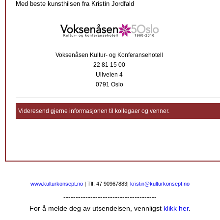
Med beste kunsthilsen fra Kristin Jordfald
Voksenåsen Kultur- og Konferansehotell
22 81 15 00
Ullveien 4
0791 Oslo
Videresend gjerne informasjonen til kollegaer og venner.
www.kulturkonsept.no
| Tlf: 47 90967883|
kristin@kulturkonsept.no
--------------------------------------
For å melde deg av utsendelsen, vennligst
klikk her
.