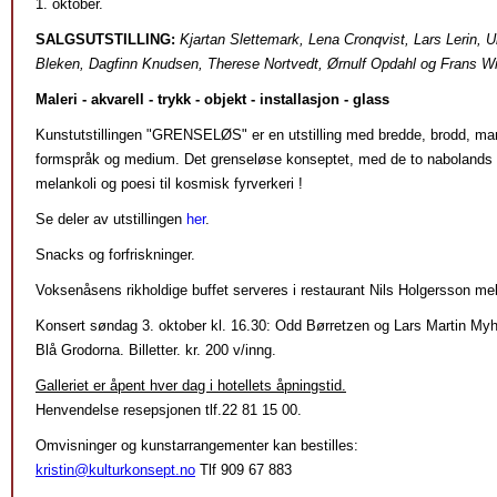
1. oktober.
SALGSUTSTILLING:
Kjartan Slettemark, Lena Cronqvist, Lars Lerin, 
Bleken, Dagfinn Knudsen, Therese Nortvedt, Ørnulf Opdahl og Frans Wi
Maleri - akvarell - trykk - objekt - installasjon - glass
Kunstutstillingen "GRENSELØS" er en utstilling med bredde, brodd, man
formspråk og medium. Det grenseløse konseptet, med de to nabolands 
melankoli og poesi til kosmisk fyrverkeri !
Se deler av utstillingen
her
.
Snacks og forfriskninger.
Voksenåsens rikholdige buffet serveres i restaurant Nils Holgersson mel
Konsert søndag 3. oktober kl. 16.30: Odd Børretzen og Lars Martin My
Blå Grodorna. Billetter. kr. 200 v/inng.
Galleriet er åpent hver dag i hotellets åpningstid.
Henvendelse resepsjonen tlf.22 81 15 00.
Omvisninger og kunstarrangementer kan bestilles:
kristin@kulturkonsept.no
Tlf 909 67 883