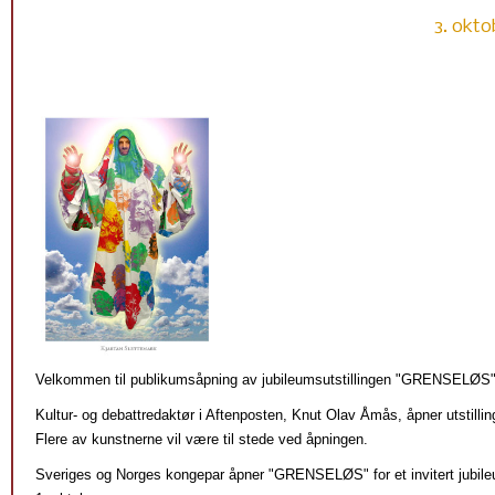
3. okto
Velkommen til publikumsåpning av jubileumsutstillingen "GRENSELØS" 
Kultur- og debattredaktør i Aftenposten, Knut Olav Åmås, åpner utstillin
Flere av kunstnerne vil være til stede ved åpningen.
Sveriges og Norges kongepar åpner "GRENSELØS" for et invitert jubil