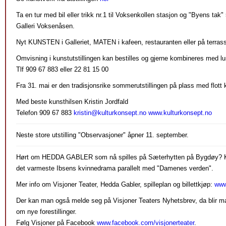
Ta en tur med bil eller trikk nr.1 til Voksenkollen stasjon og "Byens tak
Galleri Voksenåsen.
Nyt KUNSTEN i Galleriet, MATEN i kafeen, restauranten eller på terra
Omvisning i kunstutstillingen kan bestilles og gjerne kombineres med lu
Tlf 909 67 883 eller 22 81 15 00
Fra 31. mai er den tradisjonsrike sommerutstillingen på plass med flott k
Med beste kunsthilsen Kristin Jordfald
Telefon 909 67 883
kristin@kulturkonsept.no
www.kulturkonsept.no
Neste store utstilling "Observasjoner" åpner 11. september.
Hørt om HEDDA GABLER som nå spilles på Sæterhytten på Bygdøy? Ku
det varmeste Ibsens kvinnedrama parallelt med "Damenes verden".
Mer info om Visjoner Teater, Hedda Gabler, spilleplan og billettkjøp:
www
Der kan man også melde seg på Visjoner Teaters Nyhetsbrev, da blir man
om nye forestillinger.
Følg Visjoner på Facebook
www.facebook.com/visjonerteater
.