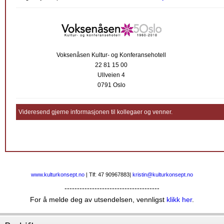
Voksenåsen Kultur- og Konferansehotell
22 81 15 00
Ullveien 4
0791 Oslo
Videresend gjerne informasjonen til kollegaer og venner.
www.kulturkonsept.no
| Tlf: 47 90967883|
kristin@kulturkonsept.no
--------------------------------------
For å melde deg av utsendelsen, vennligst
klikk her
.