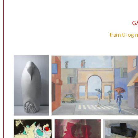
G
fram til og 